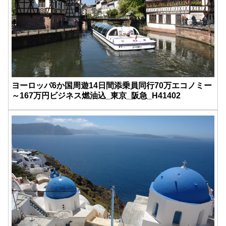
ヨーロッパ6か国周遊14日間添乗員同行70万エコノミー
～167万円ビジネス燃油込_東京_阪急_H41402