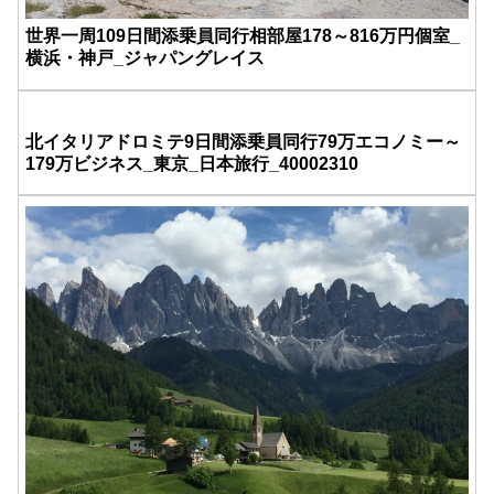
世界一周109日間添乗員同行相部屋178～816万円個室_
横浜・神戸_ジャパングレイス
北イタリアドロミテ9日間添乗員同行79万エコノミー～
179万ビジネス_東京_日本旅行_40002310