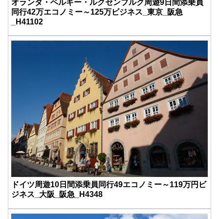
オランダ・ベルギー・ルクセンブルク周遊9日間添乗員
同行42万エコノミー～125万ビジネス_東京_阪急
_H41102
ドイツ周遊10日間添乗員同行49エコノミー～119万円ビ
ジネス_大阪_阪急_H4348