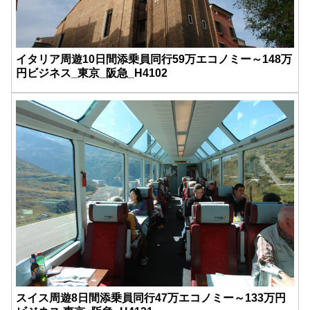
イタリア周遊10日間添乗員同行59万エコノミー～148万
円ビジネス_東京_阪急_H4102
スイス周遊8日間添乗員同行47万エコノミー～133万円