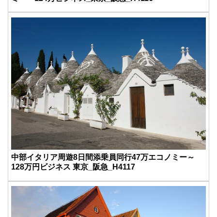
中部イタリア周遊8日間添乗員同行47万エコノミー～
128万円ビジネス 東京_阪急_H4117