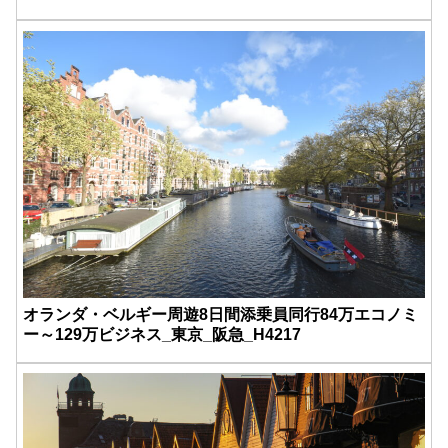
オランダ・ベルギー周遊8日間添乗員同行84万エコノミ
ー～129万ビジネス_東京_阪急_H4217