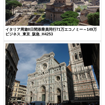
イタリア周遊8日間添乗員同行71万エコノミー～149万
ビジネス_東京_阪急_H4253