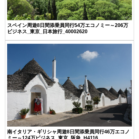
スペイン周遊8日間添乗員同行54万エコノミー～206万
ビジネス_東京_日本旅行_40002620
南イタリア・ギリシャ周遊8日間添乗員同行46万エコノ
ミー～124万ビジネス_東京_阪急_H4116