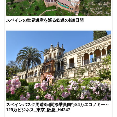
スペインの世界遺産を巡る鉄道の旅8日間
スペインバスク周遊8日間添乗員同行84万エコノミー～
129万ビジネス_東京_阪急_H4247