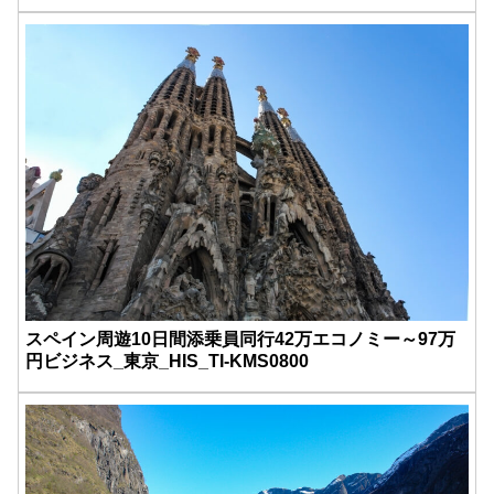
スペイン周遊10日間添乗員同行42万エコノミー～97万
円ビジネス_東京_HIS_TI-KMS0800