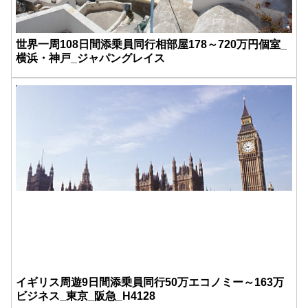
世界一周108日間添乗員同行相部屋178～720万円個室_
横浜・神戸_ジャパングレイス
イギリス周遊9日間添乗員同行50万エコノミー～163万
ビジネス_東京_阪急_H4128