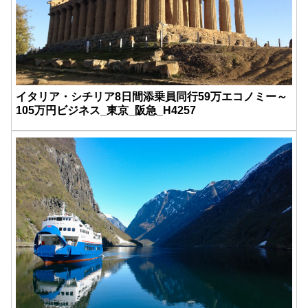
イタリア・シチリア8日間添乗員同行59万エコノミー～
105万円ビジネス_東京_阪急_H4257