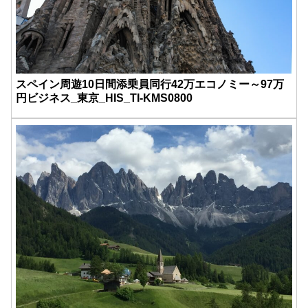
スペイン周遊10日間添乗員同行42万エコノミー～97万
円ビジネス_東京_HIS_TI-KMS0800