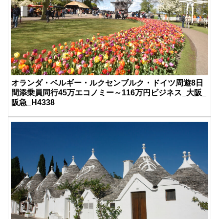
オランダ・ベルギー・ルクセンブルク・ドイツ周遊8日
間添乗員同行45万エコノミー～116万円ビジネス_大阪_
阪急_H4338