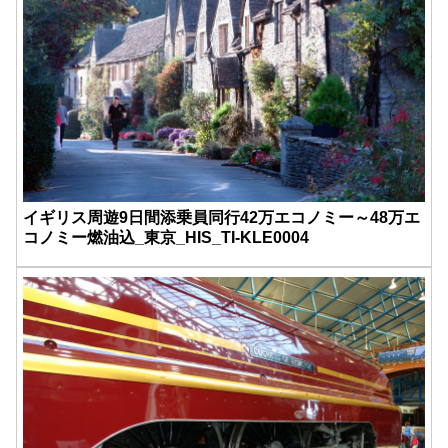
イギリス周遊9日間添乗員同行42万エコノミー～48万エ
コノミー燃油込_東京_HIS_TI-KLE0004