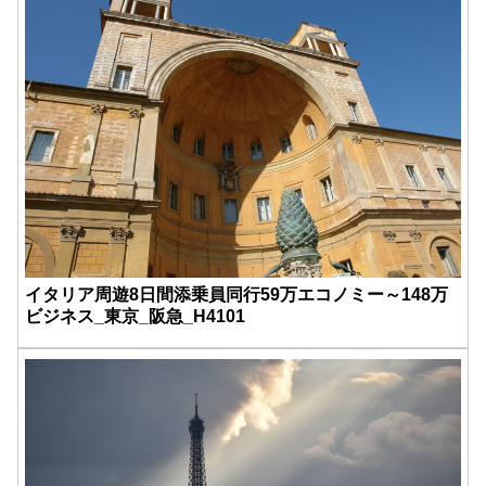
イタリア周遊8日間添乗員同行59万エコノミー～148万
ビジネス_東京_阪急_H4101