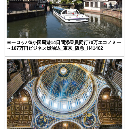
ヨーロッパ6か国周遊14日間添乗員同行70万エコノミー
～167万円ビジネス燃油込_東京_阪急_H41402