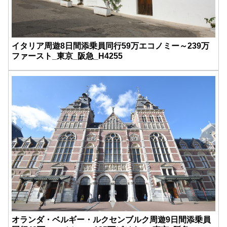
イタリア周遊8日間添乗員同行59万エコノミー～239万
ファースト_東京_阪急_H4255
オランダ・ベルギー・ルクセンブルク周遊9日間添乗員