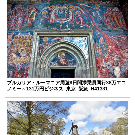
ブルガリア・ルーマニア周遊8日間添乗員同行38万エコ
ノミー～131万円ビジネス_東京_阪急_H41331