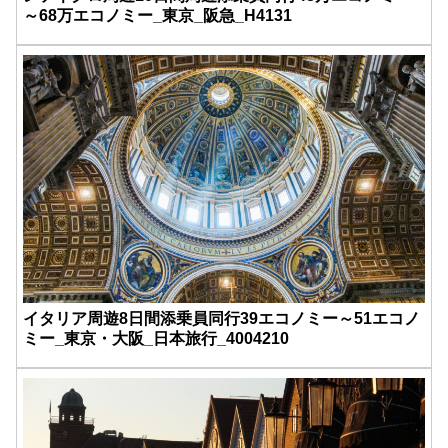
～68万エコノミー_東京_阪急_H4131
イタリア周遊8日間添乗員同行39エコノミー～51エコノ
ミー_東京・大阪_日本旅行_4004210