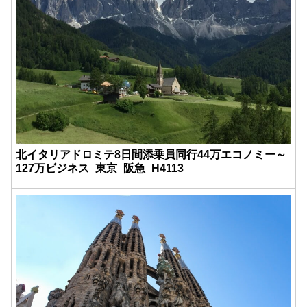
北イタリアドロミテ8日間添乗員同行44万エコノミー～
127万ビジネス_東京_阪急_H4113