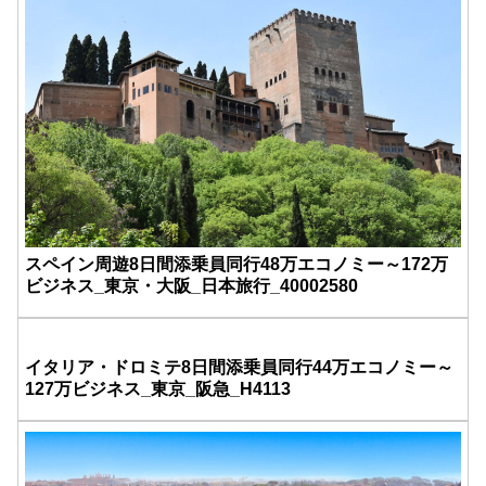
スペイン周遊8日間添乗員同行48万エコノミー～172万
ビジネス_東京・大阪_日本旅行_40002580
イタリア・ドロミテ8日間添乗員同行44万エコノミー～
127万ビジネス_東京_阪急_H4113