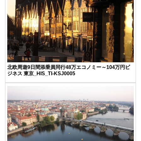
北欧周遊9日間添乗員同行48万エコノミー～104万円ビ
ジネス 東京_HIS_TI-KSJ0005