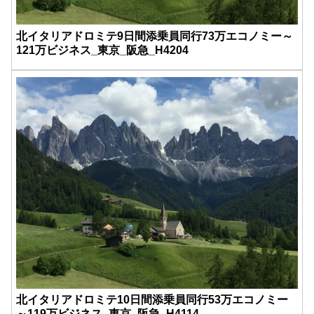
北イタリアドロミテ9日間添乗員同行73万エコノミー～
121万ビジネス_東京_阪急_H4204
北イタリアドロミテ10日間添乗員同行53万エコノミー
～119万ビジネス_東京_阪急_H4114