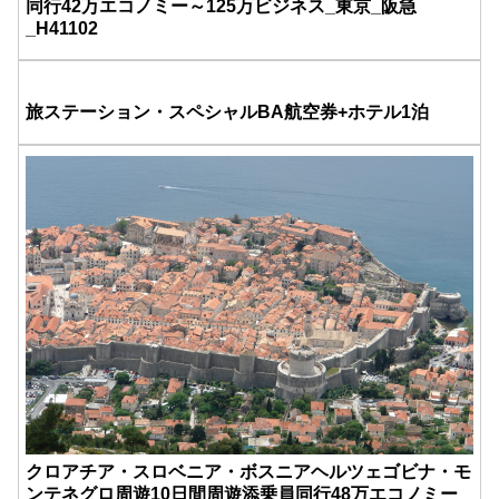
同行42万エコノミー～125万ビジネス_東京_阪急
_H41102
旅ステーション・スペシャルBA航空券+ホテル1泊
クロアチア・スロベニア・ボスニアヘルツェゴビナ・モ
ンテネグロ周遊10日間周遊添乗員同行48万エコノミー