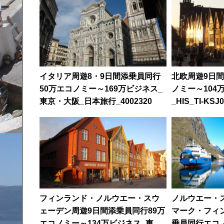
イタリア周遊8・9日間添乗員同行
北欧周遊9日間
50万エコノミー～169万ビジネス_
ノミー～104
東京・大阪_日本旅行_4002320
_HIS_TI-KSJ
フィンランド・ノルウエー・スウ
ノルウエー・
ェーデン周遊9日間添乗員同行89万
マーク・フィ
エコノミー～134万ビジネス_東京_
乗員同行エコノ