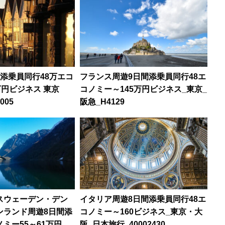
添乗員同行48万エコ
フランス周遊9日間添乗員同行48エ
万円ビジネス 東京
コノミー～145万円ビジネス_東京_
0005
阪急_H4129
スウェーデン・デン
イタリア周遊8日間添乗員同行48エ
ンランド周遊8日間添
コノミー～160ビジネス_東京・大
ミー55～61万円エ
阪_日本旅行_40002430