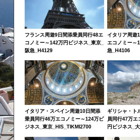
フランス周遊9日間添乗員同行48エ
イタリア周遊1
コノミー～142万円ビジネス_東京_
エコノミー～1
阪急_H4129
急_H4106
イタリア・スペイン周遊10日間添
ギリシャ・ト
乗員同行46万エコノミー～124万ビ
員同行47万エ
ジネス_東京_HIS_TIKMI2700
円ビジネス_大阪