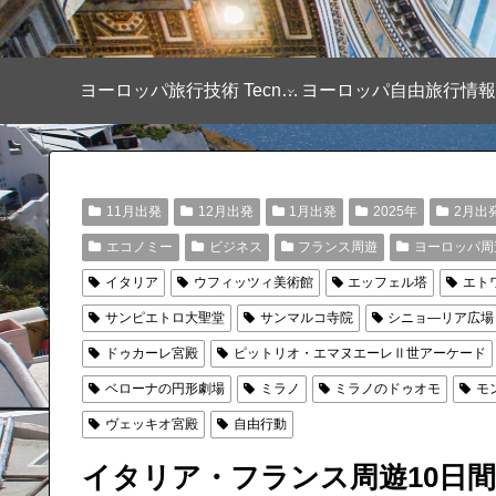
ヨーロッパ旅行技術 Tecnique
11月出発
12月出発
1月出発
2025年
2月出
エコノミー
ビジネス
フランス周遊
ヨーロッパ周
イタリア
ウフィッツィ美術館
エッフェル塔
エト
サンピエトロ大聖堂
サンマルコ寺院
シニョ―リア広場
ドゥカーレ宮殿
ピットリオ・エマヌエーレⅡ世アーケード
ベローナの円形劇場
ミラノ
ミラノのドゥオモ
モ
ヴェッキオ宮殿
自由行動
イタリア・フランス周遊10日間