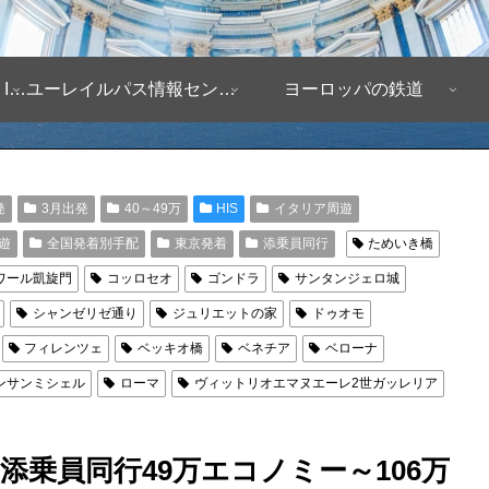
ヨーロッパ自由旅行情報 Infomation
ユーレイルパス情報センター
ヨーロッパの鉄道
発
3月出発
40～49万
HIS
イタリア周遊
遊
全国発着別手配
東京発着
添乗員同行
ためいき橋
ワール凱旋門
コッロセオ
ゴンドラ
サンタンジェロ城
シャンゼリゼ通り
ジュリエットの家
ドゥオモ
フィレンツェ
ベッキオ橋
ベネチア
ベローナ
ンサンミシェル
ローマ
ヴィットリオエマヌエーレ2世ガッレリア
添乗員同行49万エコノミー～106万