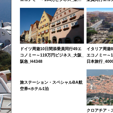
阪急_H4237
コノミー_東京_
ドイツ周遊10日間添乗員同行49エ
イタリア周遊8
コノミー～119万円ビジネス_大阪_
エコノミー～1
阪急_H4348
日本旅行_4000
旅ステーション・スペシャルBA航
空券+ホテル1泊
クロアチア・