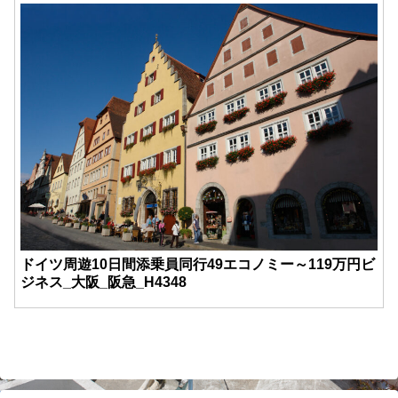
ドイツ周遊10日間添乗員同行49エコノミー～119万円ビ
ジネス_大阪_阪急_H4348