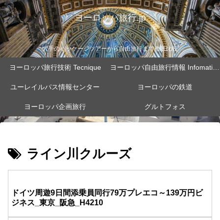
ヨーロッパ旅行.jp
大手のパッケージツアーから自由旅行まで徹底比較
ヨーロッパ旅行技術 Tecnique
ヨーロッパ自由旅行情報 Infomation
ユーレイルパス情報センター
ヨーロッパの鉄道
ヨーロッパ企画旅行
グルトフォス
ライン川クルーズ
ドイツ周遊9日間添乗員同行79万プレエコ～139万円ビ
ジネス_東京_阪急_H4210