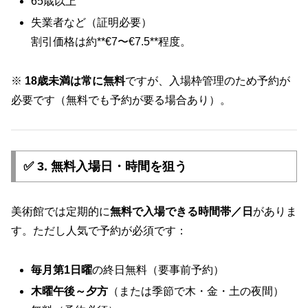
65歳以上
失業者など（証明必要）
割引価格は約**€7〜€7.5**程度。
※
18歳未満は常に無料
ですが、入場枠管理のため予約が
必要です（無料でも予約が要る場合あり）。
✅ 3.
無料入場日・時間を狙う
美術館では定期的に
無料で入場できる時間帯／日
がありま
す。ただし人気で予約が必須です：
毎月第1日曜
の終日無料（要事前予約）
木曜午後～夕方
（または季節で木・金・土の夜間）