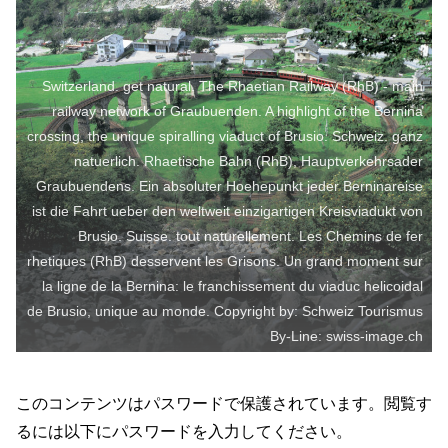
Switzerland. get natural. The Rhaetian Railway (RhB) - main
railway network of Graubuenden. A highlight of the Bernina
crossing, the unique spiralling viaduct of Brusio. Schweiz. ganz
natuerlich. Rhaetische Bahn (RhB), Hauptverkehrsader
Graubuendens. Ein absoluter Hoehepunkt jeder Berninareise
ist die Fahrt ueber den weltweit einzigartigen Kreisviadukt von
Brusio. Suisse. tout naturellement. Les Chemins de fer
rhetiques (RhB) desservent les Grisons. Un grand moment sur
la ligne de la Bernina: le franchissement du viaduc helicoidal
de Brusio, unique au monde. Copyright by: Schweiz Tourismus
By-Line: swiss-image.ch
このコンテンツはパスワードで保護されています。閲覧す
るには以下にパスワードを入力してください。