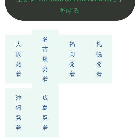
約する
名
大
福
札
古
阪
岡
幌
屋
発
発
発
発
着
着
着
着
沖
広
縄
島
発
発
着
着