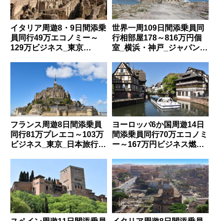
イタリア周遊8・9日間添乗
世界一周109日間添乗員同
員同行49万エコノミー～
行相部屋178～816万円個
129万ビジネス_東京
室_横浜・神戸_ジャパング
_HIS_MITMI1100
レイス
フランス周遊8日間添乗員
ヨーロッパ6か国周遊14日
同行81万プレエコ～103万
間添乗員同行70万エコノミ
ビジネス_東京_日本旅行
ー～167万円ビジネス燃油
_40017702
込_東京_阪急_H41402