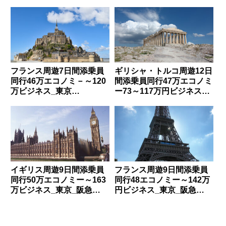
京_HIS_TIKMI2700
急_H4114
フランス周遊7日間添乗員
ギリシャ・トルコ周遊12日
同行46万エコノミ－～120
間添乗員同行47万エコノミ
万ビジネス_東京
ー73～117万円ビジネス_
_HIS_TIKLF8130
大阪_阪急_H4384
イギリス周遊9日間添乗員
フランス周遊9日間添乗員
同行50万エコノミー～163
同行48エコノミー～142万
万ビジネス_東京_阪急
円ビジネス_東京_阪急
_H4128
_H4129