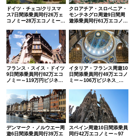
ドイツ・チェコ/クリスマ
クロアチア・スロベニア・
ス7日間添乗員同行26万ェ
モンテネグロ周遊9日間周
コノミー28万エコノミー_
遊添乗員同行61万エコノミ
東京_HIS_TI-KBD0010
ー～139万ビジネス_東京_
日本旅行_40003470
フランス・スイス・ドイツ
イタリア・フランス周遊10
9日間添乗員同行82万エコ
日間添乗員同行49万エコノ
ノミー～119万円ビジネス
ミー～106万ビジネス_東
_東京_阪急_4208
京_HIS_MIKMI2800
デンマーク・ノルウエー周
スペイン周遊10日間添乗員
遊6日間添乗員同行39万エ
同行42万エコノミー～97