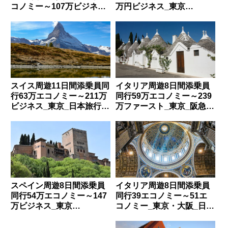
コノミー～107万ビジネス
万円ビジネス_東京
_東京_日本旅行_40018160
_HIS_TI-KMS0800
スイス周遊11日間添乗員同
イタリア周遊8日間添乗員
行63万エコノミー～211万
同行59万エコノミー～239
ビジネス_東京_日本旅行
万ファースト_東京_阪急
_4000367
_H4255
スペイン周遊8日間添乗員
イタリア周遊8日間添乗員
同行54万エコノミー～147
同行39エコノミー～51エ
万ビジネス_東京
コノミー_東京・大阪_日本
_HIS_TIKMS1901
旅行_4004210