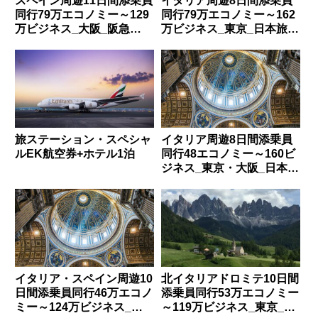
スペイン周遊11日間添乗員
イタリア周遊8日間添乗員
同行79万エコノミー～129
同行79万エコノミー～162
万ビジネス_大阪_阪急
万ビジネス_東京_日本旅行
_EF010QY1198
_4000230I
旅ステーション・スペシャ
イタリア周遊8日間添乗員
ルEK航空券+ホテル1泊
同行48エコノミー～160ビ
ジネス_東京・大阪_日本旅
行_40002430
イタリア・スペイン周遊10
北イタリアドロミテ10日間
日間添乗員同行46万エコノ
添乗員同行53万エコノミー
ミー～124万ビジネス_東
～119万ビジネス_東京_阪