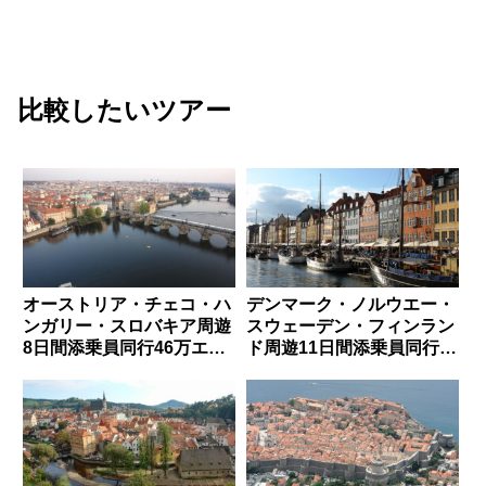
比較したいツアー
オーストリア・チェコ・ハ
デンマーク・ノルウエー・
ンガリー・スロバキア周遊
スウェーデン・フィンラン
8日間添乗員同行46万エコ
ド周遊11日間添乗員同行
ノミー～143万円ビジネス
104万エコノミー～139万
_東京_阪急_H4153
ビジネス_東京_阪急
_H4239