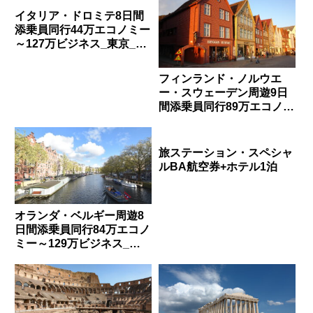
イタリア・ドロミテ8日間
添乗員同行44万エコノミー
～127万ビジネス_東京_阪
急_H4113
フィンランド・ノルウエ
ー・スウェーデン周遊9日
間添乗員同行89万エコノミ
ー～134万ビジネス_東京_
阪急_H4237
旅ステーション・スペシャ
ルBA航空券+ホテル1泊
オランダ・ベルギー周遊8
日間添乗員同行84万エコノ
ミー～129万ビジネス_東
京_阪急_H4217