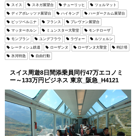
スイス
スネガ展望台
チューリッヒ
ツェルマット
ディアボレッツァ展望台
ハイキング
ハーダークルム展望台
ピッツベルニナ
フランス
プレヴァン展望台
マッターホルン
ミュンスター大聖堂
モンテローザ
モンブラン
ユングフラウ
ラヴォー
ルツェルン
レーティシュ鉄道
ローザンヌ
ローザンヌ大聖堂
時計塔
氷河特急
自由行動
スイス周遊8日間添乗員同行47万エコノミ
ー～133万円ビジネス 東京_阪急_H4121