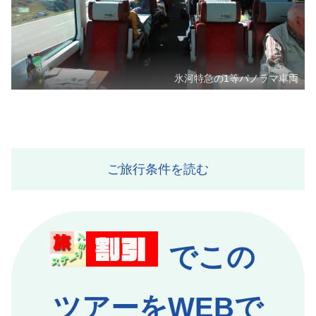
氷河特急の1等パノラマ車両
ご旅行条件を読む
でこの
ツアーをWEBで